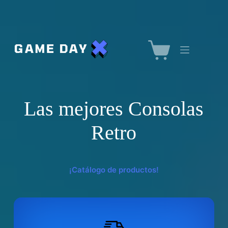
Saltar
al
contenido
Carro
de
compra
Las mejores Consolas
Retro
¡Catálogo de productos!