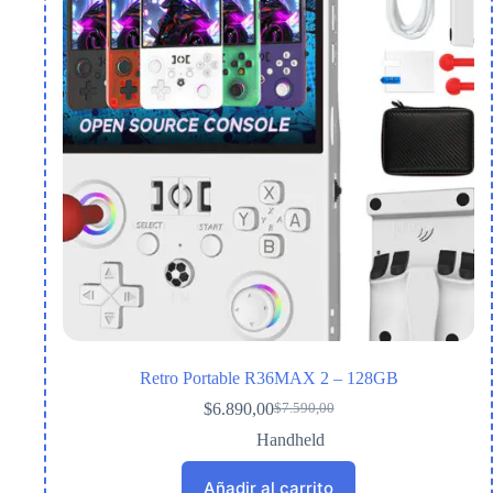
Retro Portable R36MAX 2 – 128GB
$
6.890,00
$
7.590,00
El
El
precio
precio
Handheld
original
actual
era:
es:
Añadir al carrito